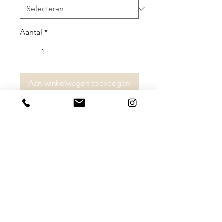
Aantal
*
Aan winkelwagen toevoegen
Amy draagt maat 36 in de blazer.
96% polyester
4% elastaan