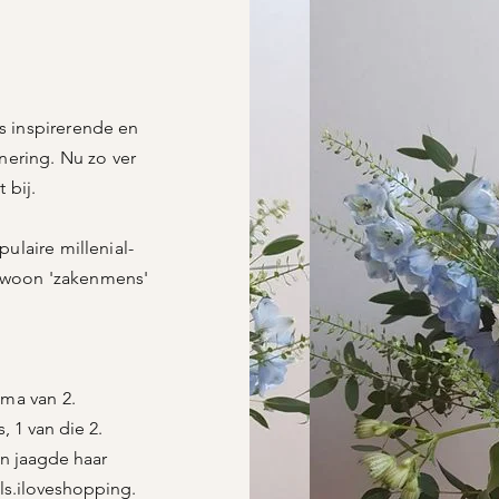
s
inspirerende en
nnering. Nu zo ver
 bij.
ulaire millenial-
ewoon 'zakenmens'
ama van 2.
, 1 van die 2.
en jaagde haar
s.iloveshopping.