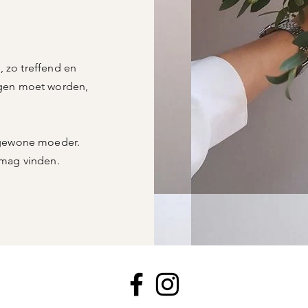
 zo treffend en
agen moet worden,
engewone moeder.
 mag vinden.