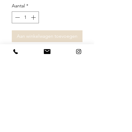
Aantal
*
Aan winkelwagen toevoegen
Amy draagt maat S in dit kleed.
80% polyester
20% elastaan
Algemene Voorwaarden
Privacy Statement