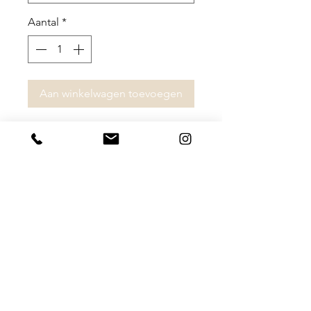
Aantal
*
Aan winkelwagen toevoegen
Amy draagt maat 34 in de broek.
80% katoen
10% polyester
10% viscose
Algemene Voorwaarden