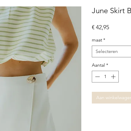
June Skirt 
Prijs
€ 42,95
maat
*
Selecteren
Aantal
*
Aan winkelwage