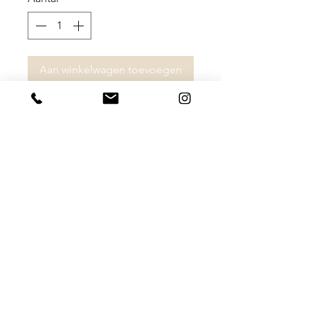
Aan winkelwagen toevoegen
Amy draagt maat S in de blouse.
100% polyester
Algemene Voorwaarden
Privacy Statement
Shipping & Returns